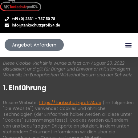
+49 (0) 2331 – 787 50 78
info@tankschutzprofi24.de
Angebot Anfordern
Diese Cookie-Richtlinie wurde zuletzt am August 20, 2022
aktualisiert und gilt für Bürger und Einwohner mit ständigem
Wohnsitz im Europäischen Wirtschaftsraum und der Schweiz.
1. Einführung
Unsere Website,
https://tankschutzprofi24.de
(im folgenden:
"Die Website") verwendet Cookies und ähnliche
Technologien (der Einfachheit halber werden all diese unter
"Cookies" zusammengefasst). Cookies werden außerdem
von uns beauftragten Drittparteien platziert. In dem unten
stehendem Dokument informieren wir dich über die
Verwendung von Cookies auf unserer Website.