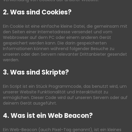
2. Was sind Cookies?
Ein Cookie ist eine einfache kleine Datei, die gemeinsam mit
den Seiten einer Internetadresse versendet und vom
Webbrowser auf dem PC oder einem anderen Gerät
gespeichert werden kann. Die darin gespeicherten
Informationen können während folgender Besuche zu
unseren oder den Servern relevanter Drittanbieter gesendet
werden.
3. Was sind Skripte?
Ein Script ist ein Stück Programmcode, das benutzt wird, um
unserer Website Funktionalität und Interaktivität zu
ermöglichen. Dieser Code wird auf unseren Servern oder auf
deinem Gerät ausgeführt.
4. Was ist ein Web Beacon?
Ein Web-Beacon (auch Pixel-Tag genannt), ist ein kleines