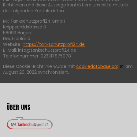
Richtlinien und diese Aussage kontaktiere uns bitte mittels
der folgenden Kontaktdaten:
MK Tankschutzprofi24 GmbH
Knippschildstrasse 3
58093 Hagen
Deutschland
Website:
https://tankschutzprofi24.de
E-Mail:
ed.42iforpztuhcsknat@ofni
Telefonnummer: 023317875078
Diese Cookie-Richtlinie wurde mit
cookiedatabase.org
am
August 20, 2022 synchronisiert.
ÜBER UNS